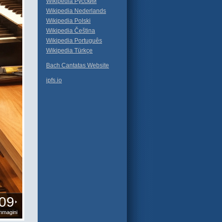
Wikipedia Русский
Wikipedia Nederlands
Wikipedia Polski
Wikipedia Čeština
Wikipedia Português
Wikipedia Türkçe
Bach Cantatas Website
ipfs.io
09
mmagini