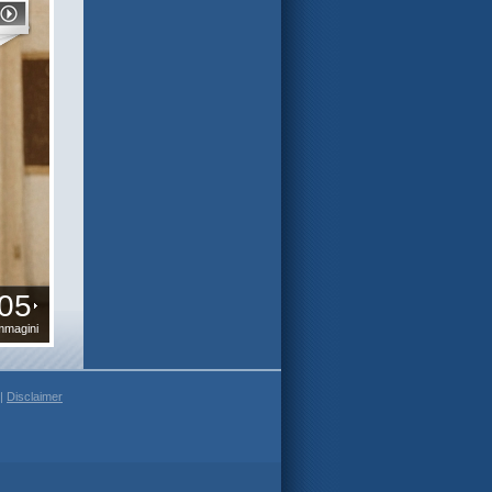
05
mmagini
 |
Disclaimer