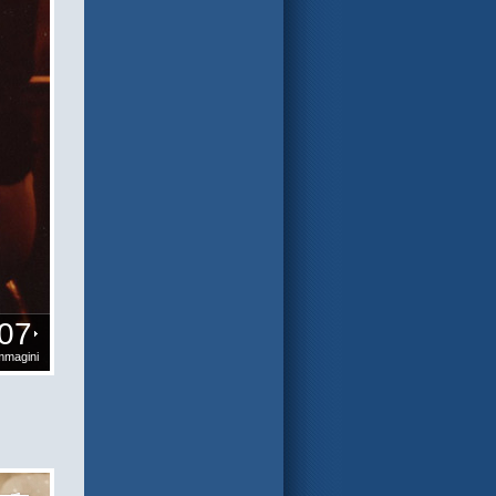
07
mmagini