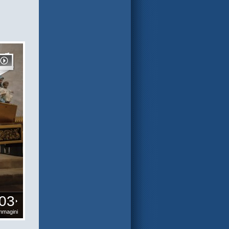
03
mmagini