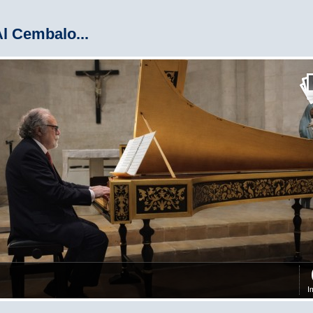
l Cembalo...
I